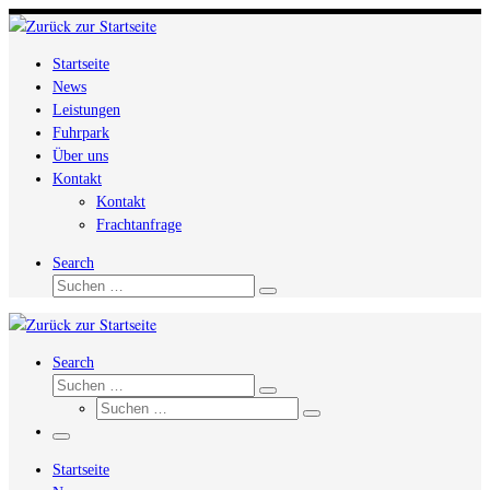
Zum
Inhalt
Startseite
springen
News
Leistungen
Fuhrpark
Über uns
Kontakt
Kontakt
Frachtanfrage
Search
Suche
Suchen …
Search
Suche
Suchen …
Suche
Suchen …
Menü
Startseite