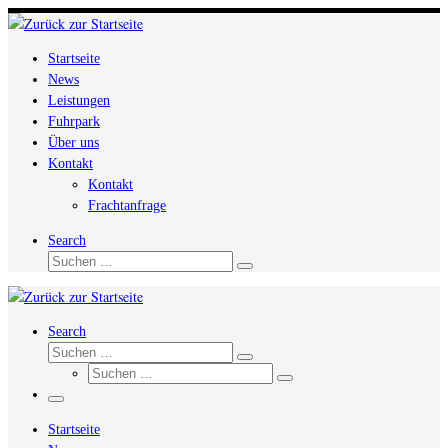
Zum
Inhalt
Startseite
springen
News
Leistungen
Fuhrpark
Über uns
Kontakt
Kontakt
Frachtanfrage
Search
Suche
Suchen …
Search
Suche
Suchen …
Suche
Suchen …
Menü
Startseite