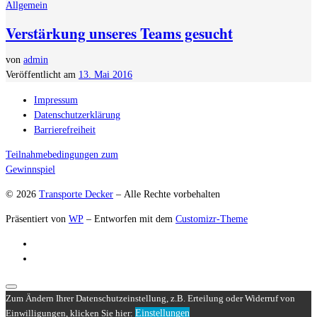
Allgemein
Verstärkung unseres Teams gesucht
von
admin
Veröffentlicht am
13. Mai 2016
Impressum
Datenschutzerklärung
Barrierefreiheit
Teilnahmebedingungen zum
Gewinnspiel
© 2026
Transporte Decker
– Alle Rechte vorbehalten
Präsentiert von
WP
– Entworfen mit dem
Customizr-Theme
Zum Ändern Ihrer Datenschutzeinstellung, z.B. Erteilung oder Widerruf von
Einstellungen
Einwilligungen, klicken Sie hier: