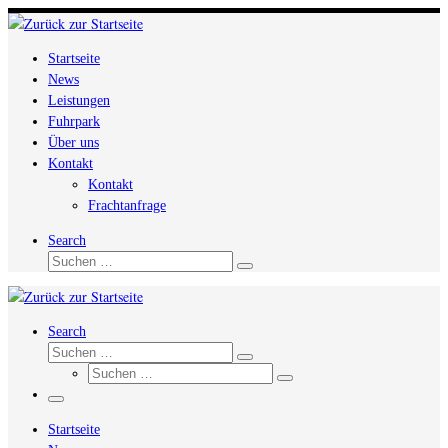
Zum
Inhalt
Startseite
springen
News
Leistungen
Fuhrpark
Über uns
Kontakt
Kontakt
Frachtanfrage
Search
Suche
Suchen …
Search
Suche
Suchen …
Suche
Suchen …
Menü
Startseite